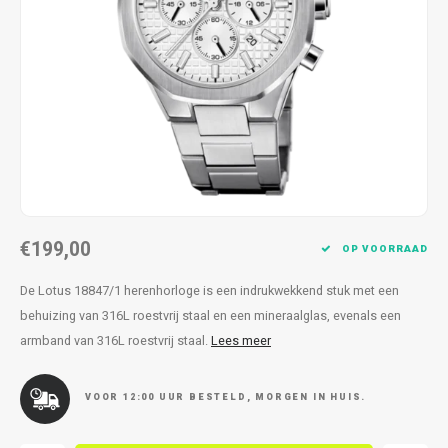
Kettingen
Reserveleesbrillen
Kettingen
Reserveleesbrillen
Armbanden
Oordoppen
Armbanden
Oordoppen
€199,00
OP VOORRAAD
De Lotus 18847/1 herenhorloge is een indrukwekkend stuk met een
behuizing van 316L roestvrij staal en een mineraalglas, evenals een
armband van 316L roestvrij staal.
Lees meer
VOOR 12:00 UUR BESTELD, MORGEN IN HUIS.