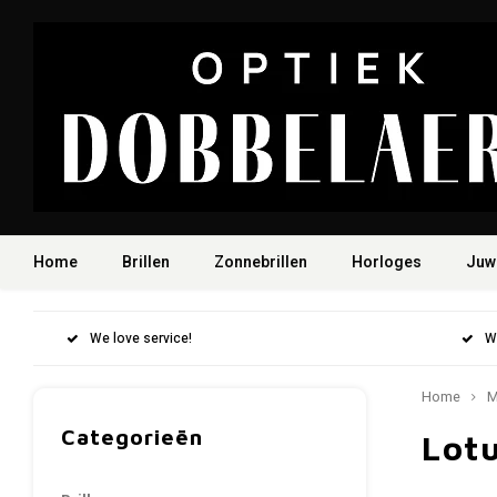
Home
Brillen
Zonnebrillen
Horloges
Juw
We love service!
W
Home
M
Categorieën
Lot