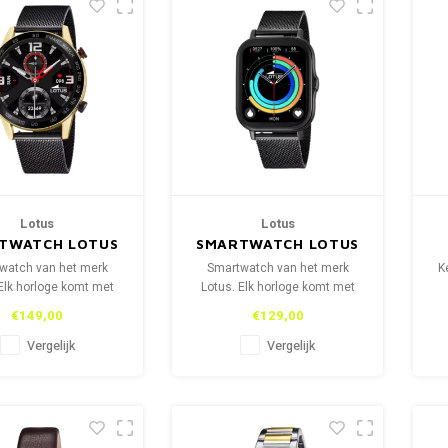
Lotus
Lotus
TWATCH LOTUS
SMARTWATCH LOTUS
50019/1
50046/1
watch van het merk
Smartwatch van het merk
K
Elk horloge komt met
Lotus. Elk horloge komt met
ede horlogebandje. De
een tweede horlogebandje. De
€149,00
€129,00
tainless steel en de
ene stainless steel en de
rubber om te sporten.
andere rubber om te sporten.
Vergelijk
Vergelijk