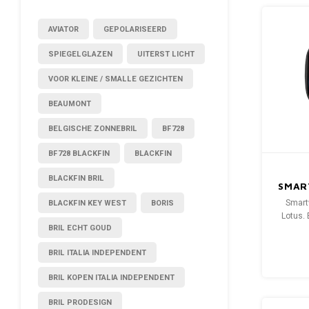
AVIATOR
GEPOLARISEERD
SPIEGELGLAZEN
UITERST LICHT
VOOR KLEINE / SMALLE GEZICHTEN
BEAUMONT
BELGISCHE ZONNEBRIL
BF728
BF728 BLACKFIN
BLACKFIN
BLACKFIN BRIL
SMAR
BLACKFIN KEY WEST
BORIS
Smart
Lotus. 
BRIL ECHT GOUD
een twe
ene s
BRIL ITALIA INDEPENDENT
andere 
BRIL KOPEN ITALIA INDEPENDENT
BRIL PRODESIGN