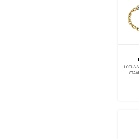
LOTUS S
STAA
WOM