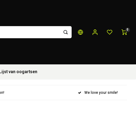
0
Lijst van oogartsen
on!
We love your smile!