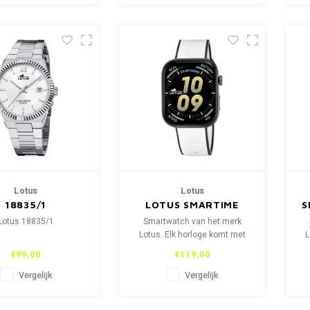
Lotus
Lotus
18835/1
LOTUS SMARTIME
S
SMARTWATCH
Lotus 18835/1
Smartwatch van het merk
50214/2
Lotus. Elk horloge komt met
L
een tweede horlogebandje.
€99,00
€119,00
Vergelijk
Vergelijk