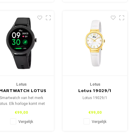
Lotus
Lotus
MARTWATCH LOTUS
Lotus 19029/1
SMARTIME 50202/1
Smartwatch van het merk
Lotus 19029/1
otus. Elk horloge komt met
een tweede horlogebandje.
€99,00
€99,00
Vergelijk
Vergelijk