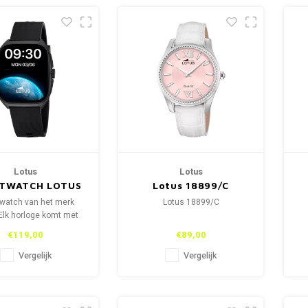
Lotus
Lotus
TWATCH LOTUS
Lotus 18899/C
50212/1
watch van het merk
Lotus 18899/C
Elk horloge komt met
ede horlogebandje. De
€119,00
€89,00
tainless steel en de
rubber om te sporten.
Vergelijk
Vergelijk