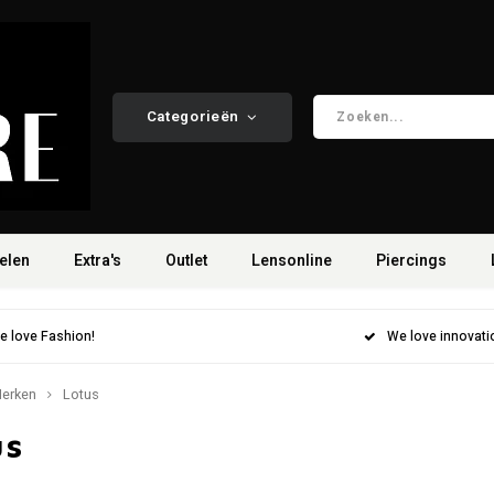
Categorieën
elen
Extra's
Outlet
Lensonline
Piercings
e love Fashion!
We love innovati
erken
Lotus
us