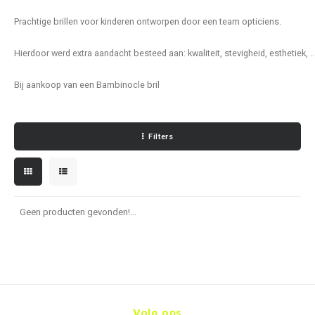
Kettingen
Reserveleesbrillen
Kettingen
Reserveleesbrillen
Prachtige brillen voor kinderen ontworpen door een team opticiens.
Armbanden
Oordoppen
Armbanden
Oordoppen
Hierdoor werd extra aandacht besteed aan: kwaliteit, stevigheid, esthetiek, ..
Bij aankoop van een Bambinocle bril
Filters
Geen producten gevonden!...
Volg ons