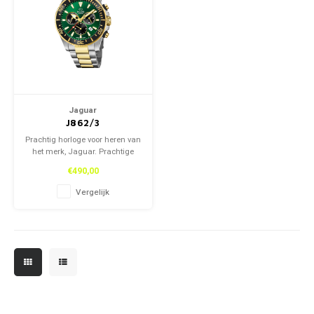
Jaguar
J862/3
Prachtig horloge voor heren van
het merk, Jaguar. Prachtige
afwerking, groene wijzerplaat
€490,00
en dagaanduiding. Sapphire
kristal, 20 ATM, chrono ...
Vergelijk