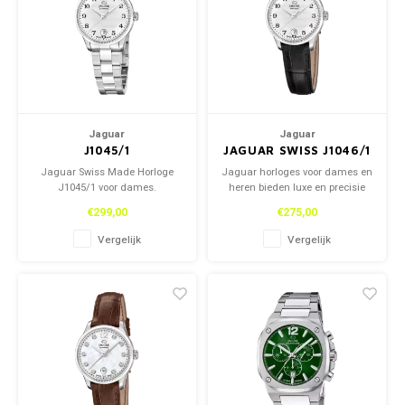
Kettingen
Reserveleesbrillen
Kettingen
Reserveleesbrillen
Armbanden
Oordoppen
Armbanden
Oordoppen
Jaguar
Jaguar
J1045/1
JAGUAR SWISS J1046/1
Jaguar Swiss Made Horloge
Jaguar horloges voor dames en
J1045/1 voor dames.
heren bieden luxe en precisie
met een Swiss binnenwerk. De
€299,00
€275,00
combinatie van tijdloos design
en hoogwaardige afwerking
Vergelijk
Vergelijk
maakt ze ideaal voor elke
gelegenheid. Stijlvol,
betrouwbaar en verfijnd.