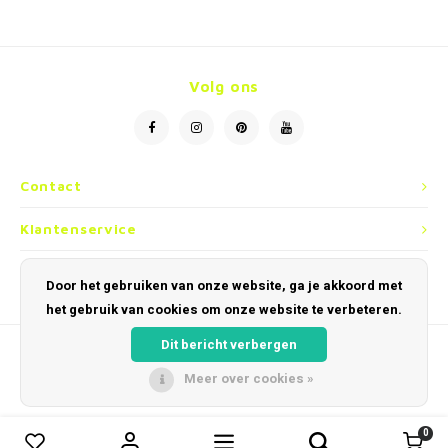
Volg ons
Contact
Klantenservice
Mijn account
Door het gebruiken van onze website, ga je akkoord met
het gebruik van cookies om onze website te verbeteren.
Dit bericht verbergen
Meer over cookies »
© Copyright 2026 Optiek en Horloges Dobbelaere - Powered by
Lightspeed
-
Theme by
Shopmonkey
0
0
Vergelijk producten