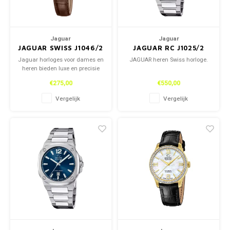
Jaguar
Jaguar
JAGUAR SWISS J1046/2
JAGUAR RC J1025/2
Jaguar horloges voor dames en
JAGUAR heren Swiss horloge.
heren bieden luxe en precisie
met een Swiss binnenwerk. De
€275,00
€550,00
combinatie van tijdloos design
en hoogwaardige afwerking
Vergelijk
Vergelijk
maakt ze ideaal voor elke
gelegenheid. Stijlvol,
betrouwbaar en verfijnd.