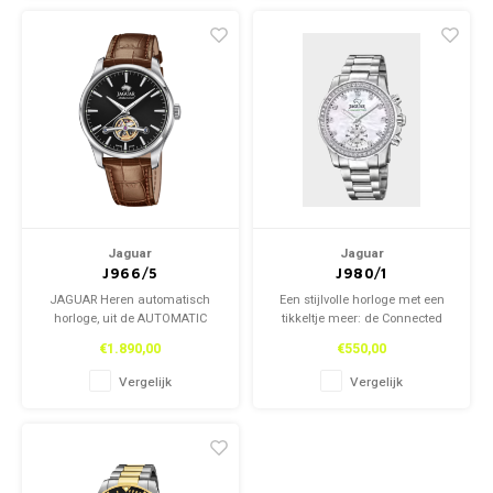
Jaguar
Jaguar
J966/5
J980/1
JAGUAR Heren automatisch
Een stijlvolle horloge met een
horloge, uit de AUTOMATIC
tikkeltje meer: de Connected
collectie.
horloges van Jaguar kunnen
€1.890,00
€550,00
geconnecteerd worden met je
smartphone om nog veel meer
Vergelijk
Vergelijk
uit je horloge te halen!