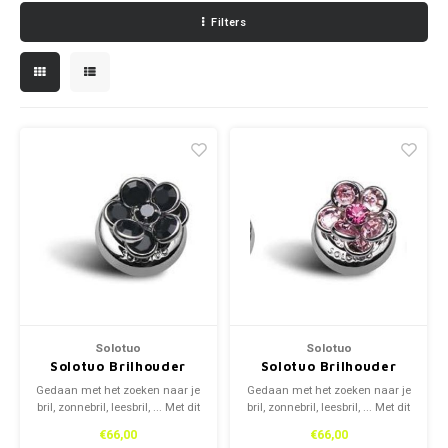
Filters
Kettingen
Reserveleesbrillen
Kettingen
Reserveleesbrillen
Armbanden
Oordoppen
Armbanden
Oordoppen
Solotuo
Solotuo
Solotuo Brilhouder
Solotuo Brilhouder
Gedaan met het zoeken naar je
Gedaan met het zoeken naar je
bril, zonnebril, leesbril, ... Met dit
bril, zonnebril, leesbril, ... Met dit
systeem weet je je bril altijd
systeem weet je je bril altijd
€66,00
€66,00
hangen. Kan bevestigd worden
hangen. Kan bevestigd worden