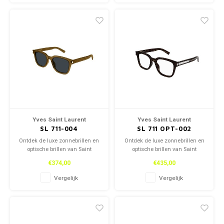
Yves Saint Laurent
Yves Saint Laurent
SL 711-004
SL 711 OPT-002
Ontdek de luxe zonnebrillen en
Ontdek de luxe zonnebrillen en
optische brillen van Saint
optische brillen van Saint
Laurent, zowel in onze winkel
Laurent, zowel in onze winkel
€374,00
€435,00
als online. Tijdloos design en
als online. Tijdloos design en
topkwaliteit voor een stijlvolle
topkwaliteit voor een stijlvolle
Vergelijk
Vergelijk
look.
look.