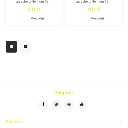
optische brillen van Saint
optische brillen van Saint
Laurent, zowel in onze winkel
Laurent, zowel in onze winkel
€417,00
€372,00
als online. Tijdloos design en
als online. Tijdloos design en
topkwaliteit voor een stijlvolle
topkwaliteit voor een stijlvolle
Vergelijk
Vergelijk
look.
look.
Volg ons
Contact