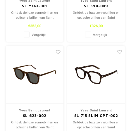
Yves Saint Laurent
Yves Saint Laurent
SL M143-001
SL 594-009
Ontdek de luxe zonnebrillen en
Ontdek de luxe zonnebrillen en
optische brillen van Saint
optische brillen van Saint
Laurent, zowel in onze winkel
Laurent, zowel in onze winkel
€353,00
€326,00
als online. Tijdloos design en
als online. Tijdloos design en
topkwaliteit voor een stijlvolle
topkwaliteit voor een stijlvolle
Vergelijk
Vergelijk
look.
look.
Yves Saint Laurent
Yves Saint Laurent
SL 623-002
SL 715 SLIM OPT-002
Ontdek de luxe zonnebrillen en
Ontdek de luxe zonnebrillen en
optische brillen van Saint
optische brillen van Saint