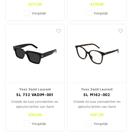
Laurent, zowel in onze winkel
Laurent, zowel in onze winkel
€277,00
€378,00
als online. Tijdloos design en
als online. Tijdloos design en
topkwaliteit voor een stijlvolle
topkwaliteit voor een stijlvolle
Vergelijk
Vergelijk
look.
look.
Yves Saint Laurent
Yves Saint Laurent
SL 732 VADIM-001
SL M162-002
Ontdek de luxe zonnebrillen en
Ontdek de luxe zonnebrillen en
optische brillen van Saint
optische brillen van Saint
Laurent, zowel in onze winkel
Laurent, zowel in onze winkel
€363,00
€357,00
als online. Tijdloos design en
als online. Tijdloos design en
topkwaliteit voor een stijlvolle
topkwaliteit voor een stijlvolle
Vergelijk
Vergelijk
look.
look.