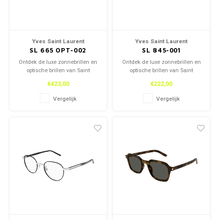
Yves Saint Laurent
Yves Saint Laurent
SL 665 OPT-002
SL 845-001
Ontdek de luxe zonnebrillen en
Ontdek de luxe zonnebrillen en
optische brillen van Saint
optische brillen van Saint
Laurent, zowel in onze winkel
Laurent, zowel in onze winkel
€423,00
€222,00
als online. Tijdloos design en
als online. Tijdloos design en
topkwaliteit voor een stijlvolle
topkwaliteit voor een stijlvolle
Vergelijk
Vergelijk
look.
look.