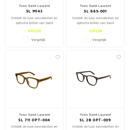
Yves Saint Laurent
Yves Saint Laurent
SL M143
SL 665-001
Ontdek de luxe zonnebrillen en
Ontdek de luxe zonnebrillen en
optische brillen van Saint
optische brillen van Saint
Laurent, zowel in onze winkel
Laurent, zowel in onze winkel
€353,00
€393,00
als online. Tijdloos design en
als online. Tijdloos design en
topkwaliteit voor een stijlvolle
topkwaliteit voor een stijlvolle
Vergelijk
Vergelijk
look.
look.
Yves Saint Laurent
Yves Saint Laurent
SL 711 OPT-004
SL 28 OPT-009
Ontdek de luxe zonnebrillen en
Ontdek de luxe zonnebrillen en