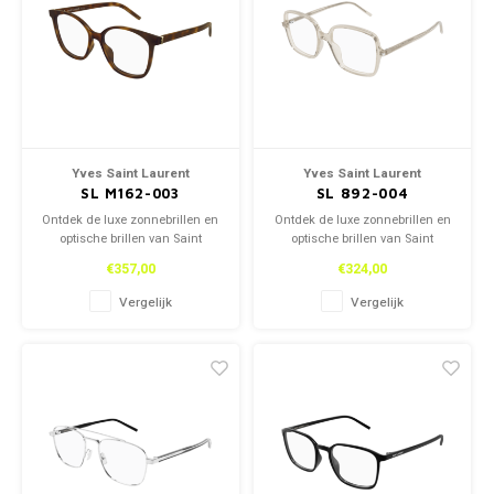
Yves Saint Laurent
Yves Saint Laurent
SL M162-003
SL 892-004
Ontdek de luxe zonnebrillen en
Ontdek de luxe zonnebrillen en
optische brillen van Saint
optische brillen van Saint
Laurent, zowel in onze winkel
Laurent, zowel in onze winkel
€357,00
€324,00
als online. Tijdloos design en
als online. Tijdloos design en
topkwaliteit voor een stijlvolle
topkwaliteit voor een stijlvolle
Vergelijk
Vergelijk
look.
look.