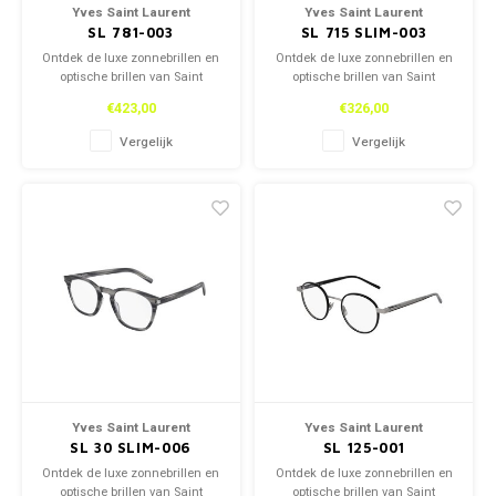
Yves Saint Laurent
Yves Saint Laurent
SL 781-003
SL 715 SLIM-003
Ontdek de luxe zonnebrillen en
Ontdek de luxe zonnebrillen en
optische brillen van Saint
optische brillen van Saint
Laurent, zowel in onze winkel
Laurent, zowel in onze winkel
€423,00
€326,00
als online. Tijdloos design en
als online. Tijdloos design en
topkwaliteit voor een stijlvolle
topkwaliteit voor een stijlvolle
Vergelijk
Vergelijk
look.
look.
Yves Saint Laurent
Yves Saint Laurent
SL 30 SLIM-006
SL 125-001
Ontdek de luxe zonnebrillen en
Ontdek de luxe zonnebrillen en
optische brillen van Saint
optische brillen van Saint