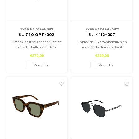
Yves Saint Laurent
Yves Saint Laurent
SL 720 OPT-002
SL M112-007
Ontdek de luxe zonnebrillen en
Ontdek de luxe zonnebrillen en
optische brillen van Saint
optische brillen van Saint
Laurent, zowel in onze winkel
Laurent, zowel in onze winkel
€372,00
€339,00
als online. Tijdloos design en
als online. Tijdloos design en
topkwaliteit voor een stijlvolle
topkwaliteit voor een stijlvolle
Vergelijk
Vergelijk
look.
look.