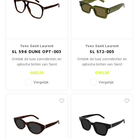
Kettingen
Reserveleesbrillen
Kettingen
Reserveleesbrillen
Armbanden
Oordoppen
Armbanden
Oordoppen
Yves Saint Laurent
Yves Saint Laurent
SL 596 DUNE OPT-003
SL 572-005
Ontdek de luxe zonnebrillen en
Ontdek de luxe zonnebrillen en
optische brillen van Saint
optische brillen van Saint
Laurent, zowel in onze winkel
Laurent, zowel in onze winkel
€402,00
€393,00
als online. Tijdloos design en
als online. Tijdloos design en
topkwaliteit voor een stijlvolle
topkwaliteit voor een stijlvolle
Vergelijk
Vergelijk
look.
look.