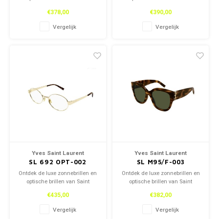
Laurent, zowel in onze winkel
Laurent, zowel in onze winkel
€378,00
€390,00
als online. Tijdloos design en
als online. Tijdloos design en
topkwaliteit voor een stijlvolle
topkwaliteit voor een stijlvolle
Vergelijk
Vergelijk
look.
look.
Yves Saint Laurent
Yves Saint Laurent
SL 692 OPT-002
SL M95/F-003
Ontdek de luxe zonnebrillen en
Ontdek de luxe zonnebrillen en
optische brillen van Saint
optische brillen van Saint
Laurent, zowel in onze winkel
Laurent, zowel in onze winkel
€435,00
€382,00
als online. Tijdloos design en
als online. Tijdloos design en
topkwaliteit voor een stijlvolle
topkwaliteit voor een stijlvolle
Vergelijk
Vergelijk
look.
look.