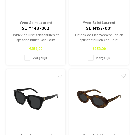
Yves Saint Laurent
Yves Saint Laurent
SL M148-002
SL M157-001
Ontdek de luxe zonnebrillen en
Ontdek de luxe zonnebrillen en
optische brillen van Saint
optische brillen van Saint
Laurent, zowel in onze winkel
Laurent, zowel in onze winkel
€353,00
€353,00
als online. Tijdloos design en
als online. Tijdloos design en
topkwaliteit voor een stijlvolle
topkwaliteit voor een stijlvolle
Vergelijk
Vergelijk
look.
look.