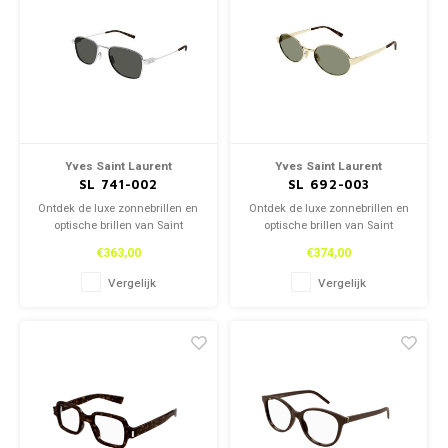
Yves Saint Laurent
Yves Saint Laurent
SL 741-002
SL 692-003
Ontdek de luxe zonnebrillen en
Ontdek de luxe zonnebrillen en
optische brillen van Saint
optische brillen van Saint
Laurent, zowel in onze winkel
Laurent, zowel in onze winkel
€363,00
€374,00
als online. Tijdloos design en
als online. Tijdloos design en
topkwaliteit voor een stijlvolle
topkwaliteit voor een stijlvolle
Vergelijk
Vergelijk
look.
look.