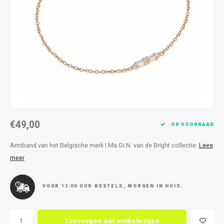
Kettingen
Reserveleesbrillen
Kettingen
Reserveleesbrillen
Armbanden
Oordoppen
Armbanden
Oordoppen
€49,00
OP VOORRAAD
Armband van het Belgische merk I.Ma.Gi.N. van de Bright collectie.
Lees
meer
VOOR 12:00 UUR BESTELD, MORGEN IN HUIS.
Toevoegen aan winkelwagen