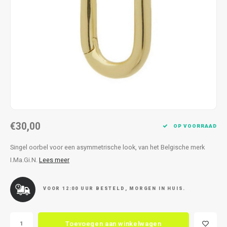
Kettingen
Reserveleesbrillen
Kettingen
Reserveleesbrillen
Armbanden
Oordoppen
Armbanden
Oordoppen
€30,00
OP VOORRAAD
Singel oorbel voor een asymmetrische look, van het Belgische merk
I.Ma.Gi.N.
Lees meer
VOOR 12:00 UUR BESTELD, MORGEN IN HUIS.
Toevoegen aan winkelwagen