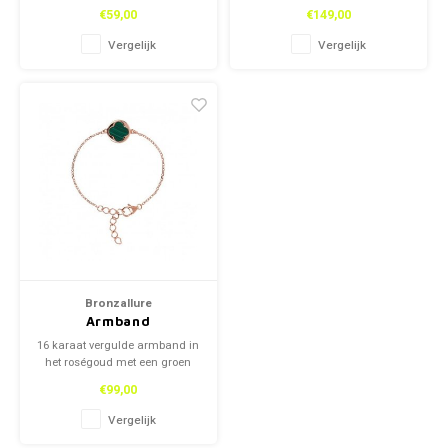
zirkonia diamanten. Deze
natuursteen. Deze ketting is van
€59,00
€149,00
oorbellen zijn van het Italiaanse
het Italiaanse merk,
merk, Bronzallure.
Bronzallure.
Vergelijk
Vergelijk
Bronzallure
Armband
16 karaat vergulde armband in
het roségoud met een groen
klavertjevier. Deze armband is
€99,00
van het Italiaanse merk,
Bronzallure.
Vergelijk