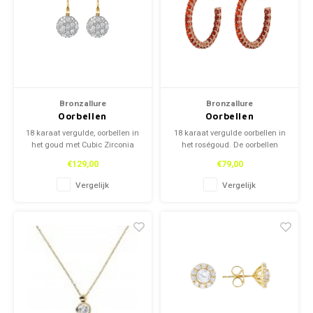
Kettingen
Reserveleesbrillen
Kettingen
Reserveleesbrillen
Armbanden
Oordoppen
Armbanden
Oordoppen
Bronzallure
Bronzallure
Oorbellen
Oorbellen
18 karaat vergulde, oorbellen in
18 karaat vergulde oorbellen in
het goud met Cubic Zirconia
het roségoud. De oorbellen
stenen. Deze oorbellen zijn van
bevatten zirkonia diamanten.
€129,00
€79,00
het Italiaanse merk,
Deze oorbellen zijn van het
Bronzallure.
Italiaanse merk, Bronzallure.
Vergelijk
Vergelijk