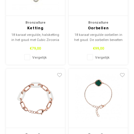
Bronzallure
Bronzallure
Ketting
Oorbellen
18 karaat vergulde, halsketting
18 karaat vergulde oorbellen in
in het goud met Cubic Zirconia
het goud. De oorbellen bevatten
stenen. Deze halsketting is van
zirkonia diamanten. Deze
€79,00
€99,00
het Italiaanse merk,
oorbellen zijn van het Italiaanse
Bronzallure.
merk, Bronzallure.
Vergelijk
Vergelijk