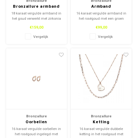
Bronzallure
Bronzallure
Bronzallure armband
Armband
18 karaat vergulde armband in
16 karaat vergulde armband in
het goud verwerkt met zirkonia
het roségoud met een groen
steentjes. Deze armbanden zijn
klavertjevier. Deze armband is
€159,00
€99,00
van het Italiaanse merk,
van het Italiaanse merk,
Bronzallure.
Bronzallure.
Vergelijk
Vergelijk
Bronzallure
Bronzallure
Oorbellen
Ketting
16 karaat vergulde oorbellen in
16 karaat vergulde dubbele
het roségoud ingelegd met
ketting in het roségoud met