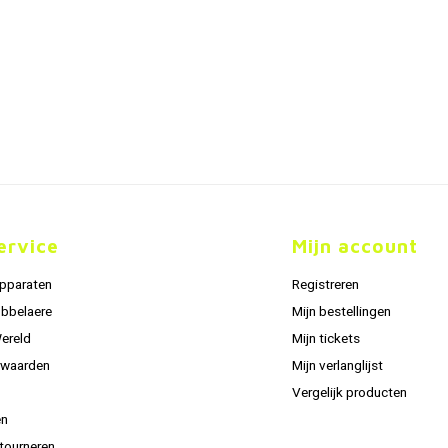
ervice
Mijn account
apparaten
Registreren
obbelaere
Mijn bestellingen
Wereld
Mijn tickets
rwaarden
Mijn verlanglijst
Vergelijk producten
en
tourneren