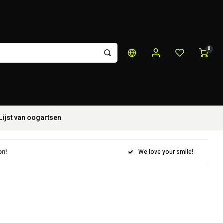
0
Lijst van oogartsen
on!
We love your smile!