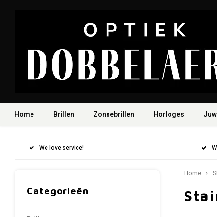
Home
Brillen
Zonnebrillen
Horloges
Juw
We love service!
W
Home
S
Categorieën
Stai