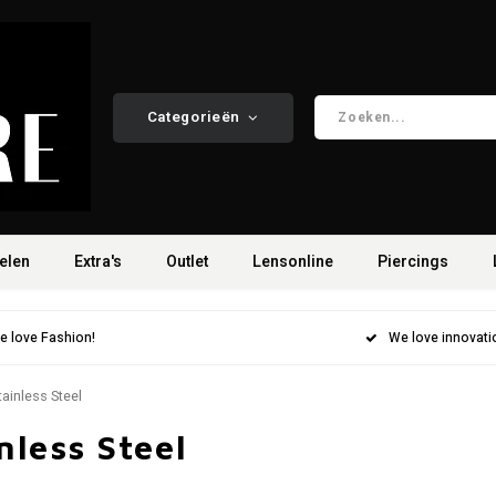
Categorieën
elen
Extra's
Outlet
Lensonline
Piercings
e love Fashion!
We love innovati
tainless Steel
nless Steel