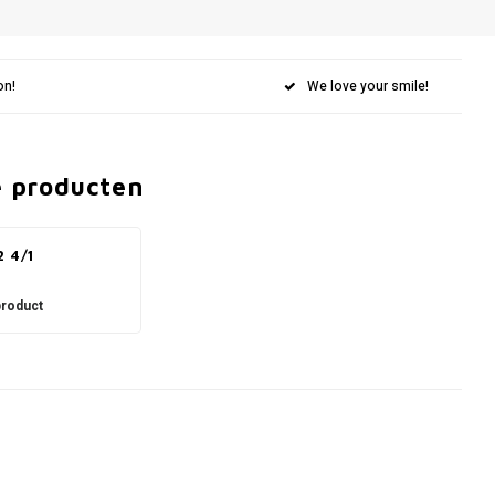
on!
We love your smile!
e producten
2 4/1
product