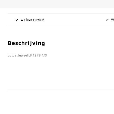
We love service!
W
Beschrijving
Lotus Juweel LP1278 4/3