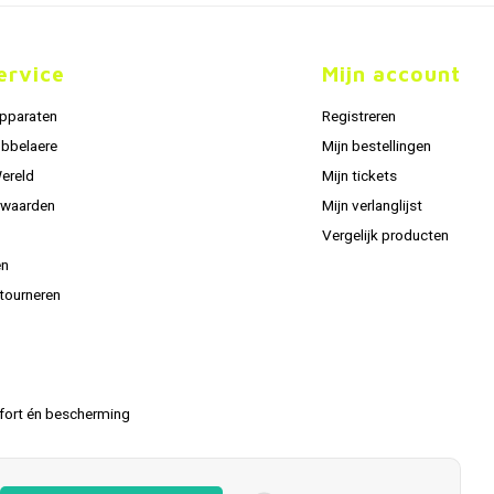
ervice
Mijn account
apparaten
Registreren
obbelaere
Mijn bestellingen
Wereld
Mijn tickets
rwaarden
Mijn verlanglijst
Vergelijk producten
en
tourneren
fort én bescherming