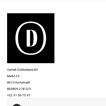
Optiek Dobbelaere BV
Markt 23
8610 Kortemark
BE0809 278 225
+32 51 56 70 97
info@optiekdobbelaere.be