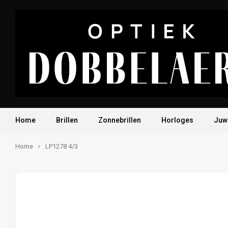
Home
Brillen
Zonnebrillen
Horloges
Juw
Home
LP1278 4/3