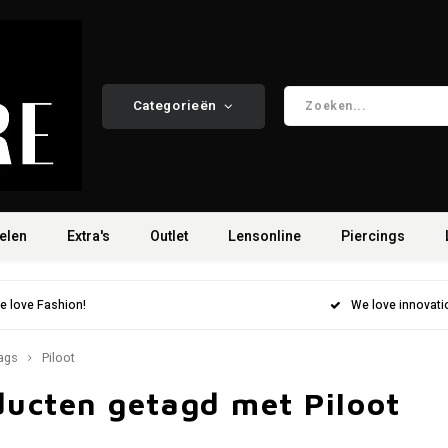
Categorieën
elen
Extra's
Outlet
Lensonline
Piercings
e love Fashion!
We love innovati
ags
Piloot
ducten getagd met Piloot