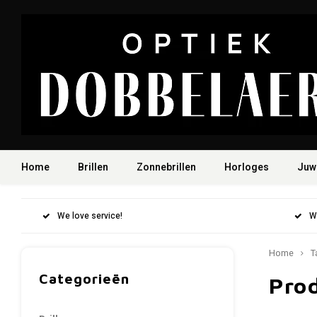
Home
Brillen
Zonnebrillen
Horloges
Juw
We love service!
W
Home
T
Categorieën
Pro