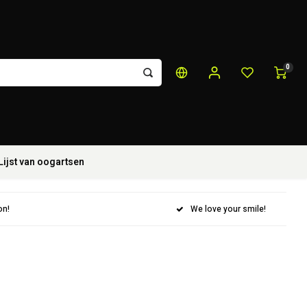
0
Lijst van oogartsen
on!
We love your smile!