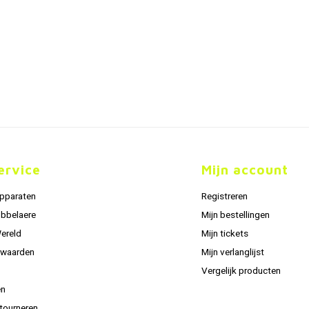
ervice
Mijn account
apparaten
Registreren
obbelaere
Mijn bestellingen
Wereld
Mijn tickets
rwaarden
Mijn verlanglijst
Vergelijk producten
en
tourneren