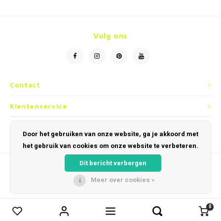
Kettingen
Reserveleesbrillen
Kettingen
Reserveleesbrillen
Armbanden
Oordoppen
Armbanden
Oordoppen
Volg ons
Contact
Klantenservice
Mijn account
Door het gebruiken van onze website, ga je akkoord met
het gebruik van cookies om onze website te verbeteren.
Dit bericht verbergen
Meer over cookies »
© Copyright 2026 Optiek en Horloges Dobbelaere - Powered by
Lightspeed
-
Theme by
Shopmonkey
0
0
Vergelijk producten