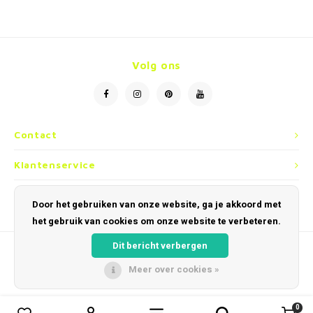
Kettingen
Reserveleesbrillen
Kettingen
Reserveleesbrillen
Armbanden
Oordoppen
Armbanden
Oordoppen
Volg ons
Contact
Klantenservice
Mijn account
Door het gebruiken van onze website, ga je akkoord met
het gebruik van cookies om onze website te verbeteren.
Dit bericht verbergen
Meer over cookies »
© Copyright 2026 Optiek en Horloges Dobbelaere - Powered by
Lightspeed
-
Theme by
Shopmonkey
0
0
Vergelijk producten